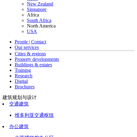
New Zealand
Singapore
Africa
South Africa
North America
USA
People | Contact
Our services
Cities & regions
Property developments
Buildings & estates
Training
Research
Digital
Brochures
建筑规划与设计
交通建筑
维多利亚交通枢纽
办公建筑