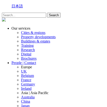
日本語
Our services
Cities & regions
Property developments
Buildings & estates
Training
Research
Digital
Brochures
People | Contact
Europe
UK
Belgium
France
Germany
Ireland
Asia | Asia Pacific
Australia
China
Japan